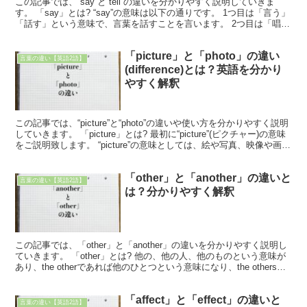
この記事では、“say”と“tell”の違いを分かりやすく説明していきま
す。 「say」とは? “say”の意味は以下の通りです。 1つ目は「言う」
「話す」という意味で、言葉を話すことを言います。 2つ目は「唱え
る」という意味で、祈りや暗記...
「picture」と「photo」の違い
言葉の違い【英語2語】
(difference)とは？英語を分かり
やすく解釈
この記事では、“picture”と“photo”の違いや使い方を分かりやすく説明
していきます。 「picture」とは? 最初に“picture”(ピクチャー)の意味
をご説明致します。 “picture”の意味としては、絵や写真、映像や画
像...
「other」と「another」の違いと
言葉の違い【英語2語】
は？分かりやすく解釈
この記事では、「other」と「another」の違いを分かりやすく説明し
ていきます。 「other」とは? 他の、他の人、他のものという意味が
あり、the otherであれば他のひとつという意味になり、the othersで
は他全てという...
「affect」と「effect」の違いと
言葉の違い【英語2語】