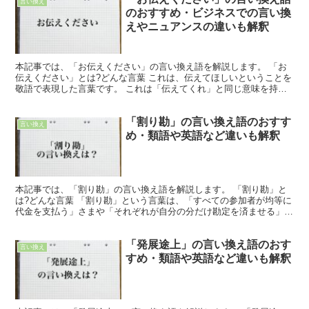
言い換え
のおすすめ・ビジネスでの言い換
えやニュアンスの違いも解釈
本記事では、「お伝えください」の言い換え語を解説します。 「お
伝えください」とは?どんな言葉 これは、伝えてほしいということを
敬語で表現した言葉です。 これは「伝えてくれ」と同じ意味を持ち
ます。 これを尊敬語にする手段は二つあり、「伝えてく...
「割り勘」の言い換え語のおすす
言い換え
め・類語や英語など違いも解釈
本記事では、「割り勘」の言い換え語を解説します。 「割り勘」と
は?どんな言葉 「割り勘」という言葉は、「すべての参加者が均等に
代金を支払う」さまや「それぞれが自分の分だけ勘定を済ませる」様
子などを表し、「割り前勘定」という語句が省略された文...
「発展途上」の言い換え語のおす
言い換え
すめ・類語や英語など違いも解釈