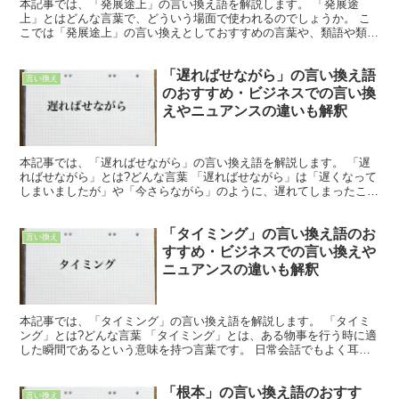
本記事では、「発展途上」の言い換え語を解説します。 「発展途
上」とはどんな言葉で、どういう場面で使われるのでしょうか。 こ
こでは「発展途上」の言い換えとしておすすめの言葉や、類語や類義
語、英語での言い方を紹介します。 「発展途上」とは?どん...
「遅ればせながら」の言い換え語
言い換え
のおすすめ・ビジネスでの言い換
えやニュアンスの違いも解釈
本記事では、「遅ればせながら」の言い換え語を解説します。 「遅
ればせながら」とは?どんな言葉 「遅ればせながら」は「遅くなって
しまいましたが」や「今さらながら」のように、遅れてしまったこと
に対する謝罪の意味を含めたフレーズです。 「遅ればせ...
「タイミング」の言い換え語のお
言い換え
すすめ・ビジネスでの言い換えや
ニュアンスの違いも解釈
本記事では、「タイミング」の言い換え語を解説します。 「タイミ
ング」とは?どんな言葉 「タイミング」とは、ある物事を行う時に適
した瞬間であるという意味を持つ言葉です。 日常会話でもよく耳す
る表現で、「タイミングが悪かった」や「タイミング良く...
「根本」の言い換え語のおすす
言い換え