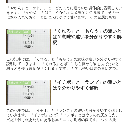
「やかん」と「ケトル」は、どのように違うのか具体的に説明してい
きます。 「やかん」とは? 「やかん」は原則的に金属製で、その中
に水を入れておく、または火にかけて使います。 その金属にも種類
があり、アルミニウム製やアルマイト製のものが有名です...
「くれる」と「もらう」の違いと
言葉の違い【2語】
は？意味や違いを分かりやすく解
釈
この記事では、「くれる」と「もらう」の意味や違いを分かりやすく
説明していきます。 「くれる」とは? こちら側から物をあげたいと
思うとき使う言葉が「くれる」です。 とても軽い口調の言い方であ
り、好意がある人に対してあげるという気持ちを込めて伝...
「イチボ」と「ランプ」の違いと
言葉の違い【2語】
は？分かりやすく解釈
この記事では、「イチボ」と「ランプ」の違いを分かりやすく説明し
ていきます。 「イチボ」とは? 「イチボ」とはウシのお尻から先、
尻尾の付け根あたりにあるお尻のエクボ周辺の肉です。 ウシの腰か
らお尻の肉はランイチとも呼ばれますが、ランイチのイチ...