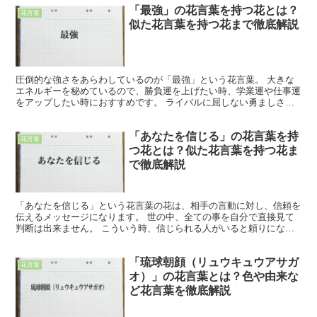
「最強」の花言葉を持つ花とは？
花言葉
似た花言葉を持つ花まで徹底解説
圧倒的な強さをあらわしているのが「最強」という花言葉。 大きな
エネルギーを秘めているので、勝負運を上げたい時、学業運や仕事運
をアップしたい時におすすめです。 ライバルに屈しない勇ましさが
あるので、試合や受験、営業成績にいい影響を与えてくれま...
「あなたを信じる」の花言葉を持
花言葉
つ花とは？似た花言葉を持つ花ま
で徹底解説
「あなたを信じる」という花言葉の花は、相手の言動に対し、信頼を
伝えるメッセージになります。 世の中、全ての事を自分で直接見て
判断は出来ません。 こういう時、信じられる人がいると頼りになり
ます。 問題は、判断がその人次第になってしまう事です。...
「琉球朝顔（リュウキュウアサガ
花言葉
オ）」の花言葉とは？色や由来な
ど花言葉を徹底解説