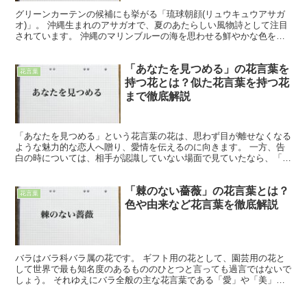
グリーンカーテンの候補にも挙がる「琉球朝顔(リュウキュウアサガ
オ)」。 沖縄生まれのアサガオで、夏のあたらしい風物詩として注目
されています。 沖縄のマリンブルーの海を思わせる鮮やかな色をし
ているので、涼し気な色合いの花を探している時にぴった...
「あなたを見つめる」の花言葉を
花言葉
持つ花とは？似た花言葉を持つ花
まで徹底解説
「あなたを見つめる」という花言葉の花は、思わず目が離せなくなる
ような魅力的な恋人へ贈り、愛情を伝えるのに向きます。 一方、告
白の時については、相手が認識していない場面で見ていたなら、「監
視されていた」と怖がられるので、わざわざ伝えない方が良...
「棘のない薔薇」の花言葉とは？
花言葉
色や由来など花言葉を徹底解説
バラはバラ科バラ属の花です。 ギフト用の花として、園芸用の花と
して世界で最も知名度のあるもののひとつと言っても過言ではないで
しょう。 それゆえにバラ全般の主な花言葉である「愛」や「美」も
また広く知られていますし、色別の花言葉はもちろん、本数...