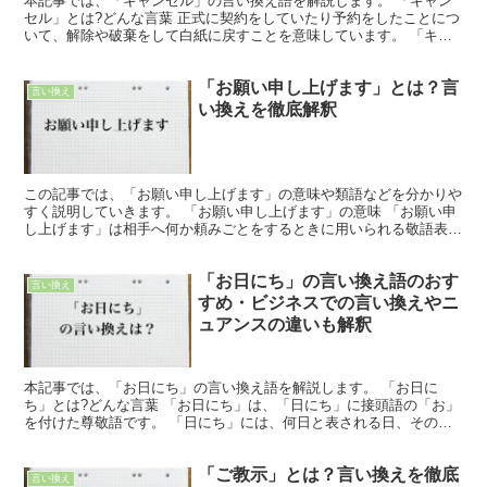
本記事では、「キャンセル」の言い換え語を解説します。 「キャン
セル」とは?どんな言葉 正式に契約をしていたり予約をしたことにつ
いて、解除や破棄をして白紙に戻すことを意味しています。 「キャ
ンセル」の言い換えのお勧め ここでは「キャンセル」の...
「お願い申し上げます」とは？言
言い換え
い換えを徹底解釈
この記事では、「お願い申し上げます」の意味や類語などを分かりや
すく説明していきます。 「お願い申し上げます」の意味 「お願い申
し上げます」は相手へ何か頼みごとをするときに用いられる敬語表現
です。 「願うことやその願い」などの意味を含める「願...
「お日にち」の言い換え語のおす
言い換え
すめ・ビジネスでの言い換えやニ
ュアンスの違いも解釈
本記事では、「お日にち」の言い換え語を解説します。 「お日に
ち」とは?どんな言葉 「お日にち」は、「日にち」に接頭語の「お」
を付けた尊敬語です。 「日にち」には、何日と表される日、その
日、期日、日数、といった意味があります。 「3日ほど、お...
「ご教示」とは？言い換えを徹底
言い換え