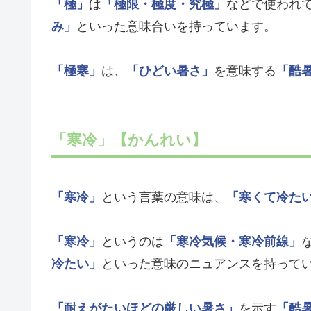
「極」
は
「極限・極度・究極」
などで使われ
み」
といった意味合いを持っています。
「極寒」
は、
「ひどい暑さ」
を意味する
「酷
「寒冷」【かんれい】
「寒冷」
という言葉の意味は、
「寒くて冷た
「寒冷」
というのは
「寒冷気候・寒冷前線」
冷たい」
といった意味のニュアンスを持って
「耐えがたいほどの厳しい暑さ」
を示す
「酷