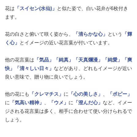
花は
「スイセン(水仙)」
と似た姿で、白い花弁が6枚付き
ます。
花の白さと俯いて咲く姿から、
「清らかな心」
という
「輝
く心」
とイメージの近い花言葉が付いています。
他の花言葉は
「気品」
「純真」
「天真爛漫」
「純愛」
「爽
快」
「清々しい日々」
などがあり、どれもイメージが近い
良い意味で、贈り物に良いでしょう。
他の花にも
「クレマチス」
に
「心の美しさ」
、
「ポピー」
に
「気高い精神」
、
「ウメ」
に
「澄んだ心」
など、イメー
ジされる花言葉は多く、相手に合わせて使い分けられるで
しょう。