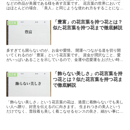
などの作品が美麗である様を表す言葉です。 花言葉の世界において
はほとんどの場合、「美人」と同じような使われ方をすることになる
でしょう。 花にも負けないくらい美しい恋人に贈るの...
「豊富」の花言葉を持つ花とは？
花言葉
似た花言葉を持つ花まで徹底解説
多すぎても困らないのが、お金や愛情。 開運へつながる道を切り開
いてくれるのが「豊富」という花言葉です。 資金が潤沢なこと、愛
がいっぱいあることを示しているので、金運や恋愛運を上げたい時に
おすすめです。 「いまいち調子が出ない」という時に運気...
「飾らない美しさ」の花言葉を持
花言葉
つ花とは？似た花言葉を持つ花ま
で徹底解説
「飾らない美しさ」という花言葉の花は、過度に着飾らないでも美し
い人へ贈り、好意を伝えるのに向きます。 生まれつきの美人という
だけでなく、普段着も美しく着こなせるセンスの良さ、細かい事にと
らわれない生き方に美学がある場合、単に努力を見せないタ...