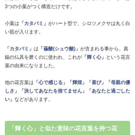
3つの小葉がつく構造だけです。
小葉は
「カタバミ」
がハート型で、シロツメクサは丸く白
い筋が入ります。
「カタバミ」
は
「蓚酸(シュウ酸)」
が含まれる事から、真
鍮の仏具を磨くのに使われ、これが
「輝く心」
という花言
葉の由来になりました。
他の花言葉は
「心で感じる」
「輝煌」
「喜び」
「母親の優
しさ」
「決してあなたを捨てません」
「あなたと過ごした
い」
などがあります。
「輝く心」と似た意味の花言葉を持つ花