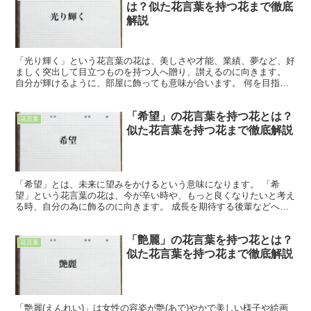
は？似た花言葉を持つ花まで徹底
解説
「光り輝く」という花言葉の花は、美しさや才能、業績、夢など、好
ましく突出して目立つものを持つ人へ贈り、讃えるのに向きます。
自分が輝けるように、部屋に飾っても意味が合います。 何を目指す
のか、花のイメージと結びつけると、より具体的なモチベー...
「希望」の花言葉を持つ花とは？
花言葉
似た花言葉を持つ花まで徹底解説
「希望」とは、未来に望みをかけるという意味になります。 「希
望」という花言葉の花は、今が辛い時や、もっと良くなりたいと考え
る時、自分の為に飾るのに向きます。 成長を期待する後輩などへ贈
るのも良いでしょう。 「希望」の花言葉を持つ花 「希望」...
「艶麗」の花言葉を持つ花とは？
花言葉
似た花言葉を持つ花まで徹底解説
「艶麗(えんれい)」は女性の容姿が艶(あで)やかで美しい様子や絵画