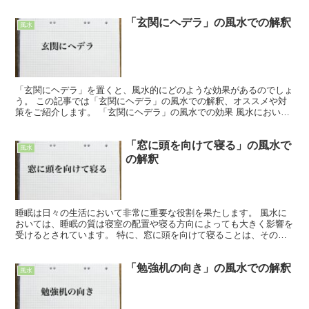
風水効果や注意点、悪い影響を防ぐための解決策などについ...
「玄関にヘデラ」の風水での解釈
風水
「玄関にヘデラ」を置くと、風水的にどのような効果があるのでしょ
う。 この記事では「玄関にヘデラ」の風水での解釈、オススメや対
策をご紹介します。 「玄関にヘデラ」の風水での効果 風水において
「玄関」は運気の入口とされる、とても重要な場所です。...
「窓に頭を向けて寝る」の風水で
風水
の解釈
睡眠は日々の生活において非常に重要な役割を果たします。 風水に
おいては、睡眠の質は寝室の配置や寝る方向によっても大きく影響を
受けるとされています。 特に、窓に頭を向けて寝ることは、その人
の運気にどのような影響を与えるのでしょうか。 この記事...
「勉強机の向き」の風水での解釈
風水