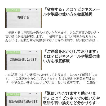
とは? 「見送らせていただくことになりました」のフレー...
「省略する」とは？ビジネスメー
ビジネス用語
ルや敬語の使い方を徹底解釈
「省略するに同商品を送らせていただきます」とは? 言葉の使い方・
言い換えを徹底解釈します。 「省略する」とは? 時間が足りない、
あるいは、記載分量が制限されている等の理由で、部分的に省(はぶ)
くことを省略すると言います。 「省略する」のビジ...
「ご迷惑をおかけしております」
ビジネス用語
とは？ビジネスメールや敬語の使
い方を徹底解釈
この記事では「ご迷惑をおかけしております」について解説をしま
す。 「ご迷惑をおかけしております」とは?意味 不利益を与えた
り、不快な思いをさせたりしている、という意味です。 「ご迷惑」
は「迷惑」を敬意を示す表現にしています。 「ご」を他人の...
「返信いただけますと助かりま
ビジネス用語
す」とは？ビジネスでの使い方や
敬語や言い換えなど分かりやすく