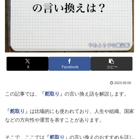
X
Facebook
コピー
2023.09.09
この記事では、
「舵取り」
の言い換え語を解説します。
「舵取り」
は比喩的にも使われており、人生や組織、国家
などの方向性や運営を表すことがあります。
そこで、ここでは
「舵取り」
の言い換えのおすすめを詳し