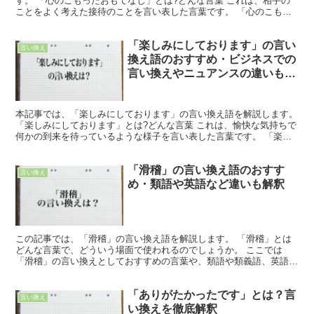
す。 「心のこもったおもてなし」とは?どんな言葉 これは、相手の
ことをよく考えた接待のことを言い表した言葉です。 「心のこもっ
た」は、相手のことをよく考えたという意味で使用されます...
「楽しみにしております」の言い
言い換え
換え語のおすすめ・ビジネスでの
言い換えやニュアンスの違いも解
釈
本記事では、「楽しみにしております」の言い換え語を解説します。
「楽しみにしております」とは?どんな言葉 これは、愉快な気持ちで
何かの到来を待っているような様子を言い表した言葉です。 「楽し
い」は「愉快な気持ち」を表現します。 そのような感...
「滑稽」の言い換え語のおすす
言い換え
め・類語や英語など違いも解釈
この記事では、「滑稽」の言い換え語を解説します。 「滑稽」とは
どんな言葉で、どういう場面で使われるのでしょうか。 ここでは
「滑稽」の言い換えとしておすすめの言葉や、類語や類義語、英語で
の言い方を紹介します。 「滑稽」とは?どんな言葉 「滑稽...
「ありがたかったです」とは？言
言い換え
い換えを徹底解釈