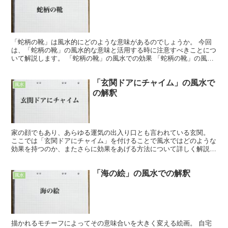
「蛇柄の靴」は風水的にどのような意味があるのでしょうか。 今回
は、「蛇柄の靴」の風水的な意味と活用する時に注意すべきことにつ
いて解説します。 「蛇柄の靴」の風水での効果 「蛇柄の靴」の風水
における効果は「出世運」「経営運」です。 脱皮を重ね...
「玄関ドアにチャイム」の風水で
風水
の解釈
家の顔でもあり、あらゆる運気の出入り口とも言われている玄関。
ここでは「玄関ドアにチャイム」を付けることで風水ではどのような
効果を持つのか、またさらに効果をあげる方法について詳しく解説し
ていきます。 「玄関ドアにチャイム」の風水での効果 端...
「海の絵」の風水での解釈
風水
描かれるモチーフによってその意味合いを大きく変える絵画。 自宅