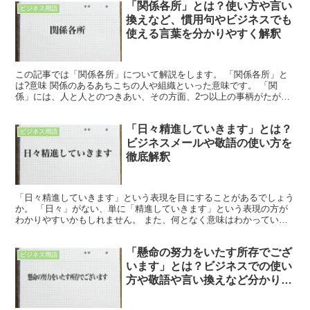
「関係各所」とは？使い方や言い
ビジネス用語
換えなど、慣用句やビジネスでも
使える言葉を分かりやすく解釈
この記事では「関係各所」について解説をします。 「関係各所」と
は?意味 関係のあるあちこちの人や組織といった意味です。 「関
係」には、人と人とのつきあい、その方面、2つ以上の事柄がたがい
にかかわり合うことという意味があります。 「友好関係」...
「日々精進していきます」とは？
ビジネス用語
ビジネスメールや敬語の使い方を
徹底解釈
「日々精進していきます」という表現を目にすることがあるでしょう
か。 「日々」がない、単に「精進していきます」という表現の方が
わかりやすいかもしれません。 また、何となく意味はわかっていて
も、正確な使い方は理解していない方もいるのではないかと...
「懸命の努力をいたす所存でござ
ビジネス用語
います」とは？ビジネスでの使い
方や敬語や言い換えなど分かりや
すく解釈