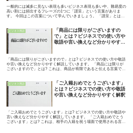
一般的には滅多に見ない表現も多いビジネス表現も多い中、難易度の
高い割には頻出するフレーズの1つに「謹呈」という言葉がありま
す。 今回はこの言葉について学んでいきましょう。 「謹呈」とは?
「謹呈」は「きんてい」と読みます。 「謹」は「謹んで...
「商品には限りがございますの
ビジネス用語
で」とは？ビジネスでの使い方や
敬語や言い換えなど分かりやすく
解釈
「商品には限りがございますので」とは? ビジネスでの使い方や敬語
や言い換えなど分かりやすく解説していきます。 「商品には限りが
ございますので」とは? これは、商品が有限であると伝える言葉で
す。 「商品」は販売を目的に製造されて品物を示します...
「ご入籍おめでとうございます」
ビジネス用語
とは？ビジネスでの使い方や敬語
や言い換えなど分かりやすく解釈
「ご入籍おめでとうございます」とは? ビジネスでの使い方や敬語や
言い換えなど分かりやすく解説していきます。 「ご入籍おめでとう
ございます」とは? これは、相手の入籍を祝う場面で使用される言葉
です。 「入籍」は「籍に入ること」を意味します。 ...