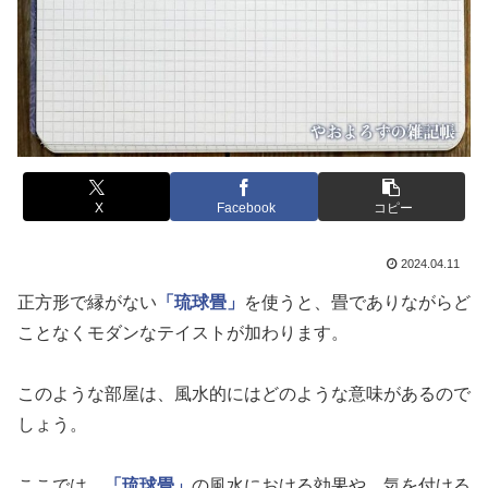
X
Facebook
コピー
2024.04.11
正方形で縁がない
「琉球畳」
を使うと、畳でありながらど
ことなくモダンなテイストが加わります。
このような部屋は、風水的にはどのような意味があるので
しょう。
ここでは、
「琉球畳」
の風水における効果や、気を付ける