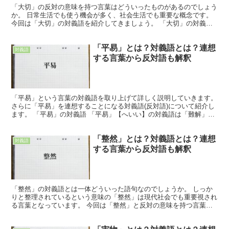
「大切」の反対の意味を持つ言葉はどういったものがあるのでしょう
か。 日常生活でも使う機会が多く、社会生活でも重要な概念です。
今回は「大切」の対義語を紹介してきましょう。 「大切」の対義語
「大切」は重要で価値が高いもの、あるいは注意を払う...
「平易」とは？対義語とは？連想
対義語
する言葉から反対語も解釈
「平易」という言葉の対義語を取り上げて詳しく説明していきます。
さらに「平易」を連想することになる対義語(反対語)について紹介し
ます。 「平易」の対義語 「平易」【へいい】の対義語は「難解」
【なんかい】です。 「平易」という言葉は、「簡単な...
「整然」とは？対義語とは？連想
対義語
する言葉から反対語も解釈
「整然」の対義語とは一体どういった語句なのでしょうか。 しっか
りと整理されているという意味の「整然」は現代社会でも重要視され
る言葉となっています。 今回は「整然」と反対の意味を持つ言葉を
見ていきます。 「整然」の対義語 「整然」は物事が順序...