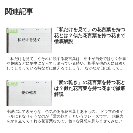
関連記事
「私だけを見て」の花言葉を持つ
花言葉
花とは？似た花言葉を持つ花まで
徹底解説
「私だけを見て」やそれに類する花言葉は、相手が自分ではなく仕事
や趣味などに夢中になってしまっている時や、相手が他の人に目移り
してしまっている時などに使えるでしょう。 なかなか口に出して言
えるものではないので、花に代弁してもらうには良いメッセ...
「愛の乾き」の花言葉を持つ花と
花言葉
は？似た花言葉を持つ花まで徹底
解説
小説に出てきそうな、色気のある花言葉もあるもの。 ドラマのタイ
トルにもなりそうなのが「愛の乾き」というフレーズです。 想像力
をかき立ててくれる花言葉なので、色々な発想を膨らませてみたい時
にもおすすめ。 クリエイティブな才能を上げてくれ、いい...