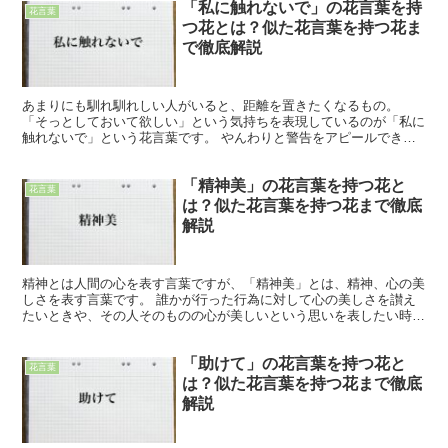
「私に触れないで」の花言葉を持
花言葉
つ花とは？似た花言葉を持つ花ま
で徹底解説
あまりにも馴れ馴れしい人がいると、距離を置きたくなるもの。
「そっとしておいて欲しい」という気持ちを表現しているのが「私に
触れないで」という花言葉です。 やんわりと警告をアピールできる
ので、生理的に受け付けない人を遠ざけたい時におすすめです...
「精神美」の花言葉を持つ花と
花言葉
は？似た花言葉を持つ花まで徹底
解説
精神とは人間の心を表す言葉ですが、「精神美」とは、精神、心の美
しさを表す言葉です。 誰かが行った行為に対して心の美しさを讃え
たいときや、その人そのものの心が美しいという思いを表したい時な
どに「精神美」の花言葉を贈るといいでしょう。 今回は「...
「助けて」の花言葉を持つ花と
花言葉
は？似た花言葉を持つ花まで徹底
解説