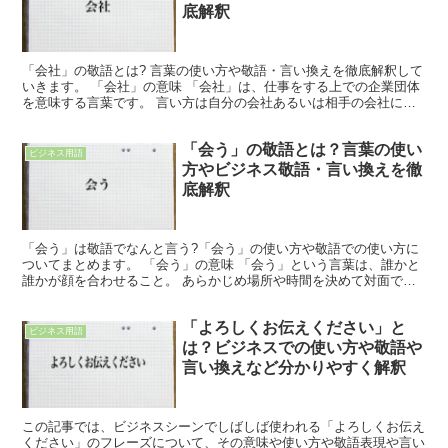
底解釈
「会社」の敬語とは? 言葉の使い方や敬語・言い換えを徹底解釈して
いきます。 「会社」の意味 「会社」は、仕事をする上での企業団体
を意味する言葉です。 言い方は自分の会社あるいは相手の会社によ
って言い方が異なってきます。 「会社」の敬語での使...
「会う」の敬語とは？言葉の使い
ビジネス用語
方やビジネス敬語・言い換えを徹
底解釈
「会う」は敬語でなんと言う?「会う」の使い方や敬語での使い方に
ついてまとめます。 「会う」の意味 「会う」という言葉は、誰かと
誰かが顔を合わせること。 あらかじめ場所や時間を決めて対面で会
う場合や、偶然出会う場合などのことを言います。 良い...
「よろしくお伝えください」と
ビジネス用語
は？ビジネスでの使い方や敬語や
言い換えなど分かりやすく解釈
この記事では、ビジネスシーンでしばしば使われる「よろしくお伝え
ください」のフレーズについて、その意味や使い方や敬語表現や言い