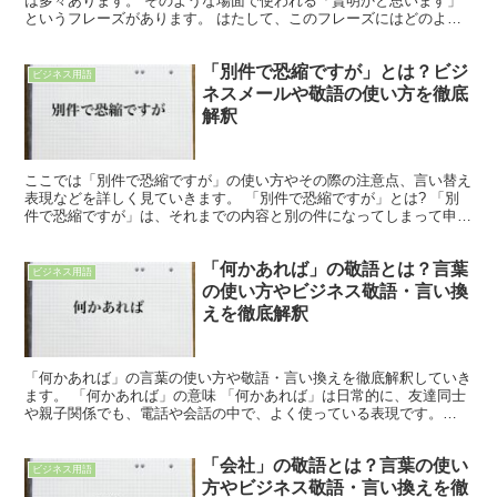
は多々あります。 そのような場面で使われる「賢明かと思います」
というフレーズがあります。 はたして、このフレーズにはどのよう
な意味合いが含まれているのでしょうか。 例文などを交え...
「別件で恐縮ですが」とは？ビジ
ビジネス用語
ネスメールや敬語の使い方を徹底
解釈
ここでは「別件で恐縮ですが」の使い方やその際の注意点、言い替え
表現などを詳しく見ていきます。 「別件で恐縮ですが」とは? 「別
件で恐縮ですが」は、それまでの内容と別の件になってしまって申し
訳ないですが、という意味になります。 よって、全く別...
「何かあれば」の敬語とは？言葉
ビジネス用語
の使い方やビジネス敬語・言い換
えを徹底解釈
「何かあれば」の言葉の使い方や敬語・言い換えを徹底解釈していき
ます。 「何かあれば」の意味 「何かあれば」は日常的に、友達同士
や親子関係でも、電話や会話の中で、よく使っている表現です。
「何か連絡する必要があれば、連絡して下さい」という意味...
「会社」の敬語とは？言葉の使い
ビジネス用語
方やビジネス敬語・言い換えを徹