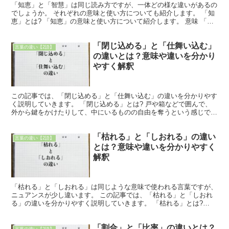
「知恵」と「智慧」は同じ読み方ですが、一体どの様な違いがあるの
でしょうか。 それぞれの意味と使い方についても紹介します。 「知
恵」とは? 「知恵」の意味と使い方について紹介します。 意味 「知
恵」の意味は以下の2つになります。 1つ目は「も...
「閉じ込める」と「仕舞い込む」
言葉の違い【2語】
の違いとは？意味や違いを分かり
やすく解釈
この記事では、「閉じ込める」と「仕舞い込む」の違いを分かりやす
く説明していきます。 「閉じ込める」とは? 戸や箱などで囲んで、
外から鍵をかけたりして、中にいるものの自由を奪うという感じで
す。 人や動物など生き物を対象にすることが多く、強いる...
「枯れる」と「しおれる」の違い
言葉の違い【2語】
とは？意味や違いを分かりやすく
解釈
「枯れる」と「しおれる」は同じような意味で使われる言葉ですが、
ニュアンスが少し違います。 この記事では、「枯れる」と「しおれ
る」の違いを分かりやすく説明していきます。 「枯れる」とは?
「枯れる」とは草木などが命を終えることや、物事の勢いが...
「割合」と「比率」の違いとは？