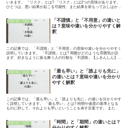
いきます。 「リスク」とは? 「リスク」には2つの意味があります。
ひとつは、悪い結果が起こる可能性、また結果を前もっておしはかる
ことができる度合いです。 何かを行うとき、いつで...
「不謹慎」と「不用意」の違いと
言葉の違い【2語】
は？意味や違いを分かりやすく解
釈
この記事では、「不謹慎」と「不用意」の意味や違いを分かりやすく
説明していきます。 「不謹慎」とは? 周囲がどのような雰囲気か読
まず、好きなように振る舞う人の行動を「不謹慎」【ふきんしん】と
いいます。 例えば、家族が亡くなったとき、悲しい気持...
「最も早い」と「誰よりも先に」
言葉の違い【2語】
の違いとは？意味や違いを分かり
やすく解釈
この記事では、「最も早い」と「誰よりも先に」の違いを分かりやす
く説明していきます。 「最も早い」とは? 時間や速度の基準となる
ものに対して、それよりも早いということを表す言葉です。 また、
「最も早い情報」は、その分野の中で一番新しい情報のこ...
「時間」と「期間」の違いとは？
言葉の違い【2語】
分かりやすく解釈