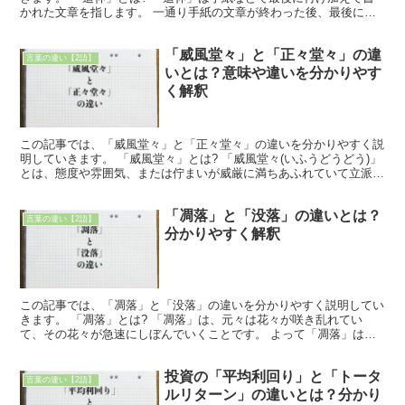
かれた文章を指します。 一通り手紙の文章が終わった後、最後に何
かを付け加えたいと時に「追伸」と書き、その後、付け加...
「威風堂々」と「正々堂々」の違
言葉の違い【2語】
いとは？意味や違いを分かりやす
く解釈
この記事では、「威風堂々」と「正々堂々」の違いを分かりやすく説
明していきます。 「威風堂々」とは? 「威風堂々(いふうどうどう)」
とは、態度や雰囲気、または佇まいが威厳に満ちあふれていて立派な
さまを意味しています。 「威風堂々」は「威風堂堂...
「凋落」と「没落」の違いとは？
言葉の違い【2語】
分かりやすく解釈
この記事では、「凋落」と「没落」の違いを分かりやすく説明してい
きます。 「凋落」とは? 「凋落」は、元々は花々が咲き乱れてい
て、その花々が急速にしぼんでいくことです。 よって「凋落」は急
に勢いがなくなるだけで滅びてしまうことはないです。 何...
投資の「平均利回り」と「トータ
言葉の違い【2語】
ルリターン」の違いとは？分かり