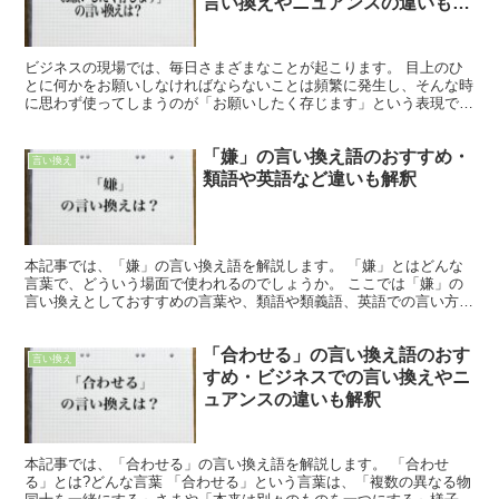
言い換えやニュアンスの違いも解
釈
ビジネスの現場では、毎日さまざまなことが起こります。 目上のひ
とに何かをお願いしなければならないことは頻繁に発生し、そんな時
に思わず使ってしまうのが「お願いしたく存じます」という表現で
す。 それでは、この「お願いしたく存じます」とはどういう...
「嫌」の言い換え語のおすすめ・
言い換え
類語や英語など違いも解釈
本記事では、「嫌」の言い換え語を解説します。 「嫌」とはどんな
言葉で、どういう場面で使われるのでしょうか。 ここでは「嫌」の
言い換えとしておすすめの言葉や、類語や類義語、英語での言い方を
紹介します。 「嫌」とは?どんな言葉 「嫌」とは、物事...
「合わせる」の言い換え語のおす
言い換え
すめ・ビジネスでの言い換えやニ
ュアンスの違いも解釈
本記事では、「合わせる」の言い換え語を解説します。 「合わせ
る」とは?どんな言葉 「合わせる」という言葉は、「複数の異なる物