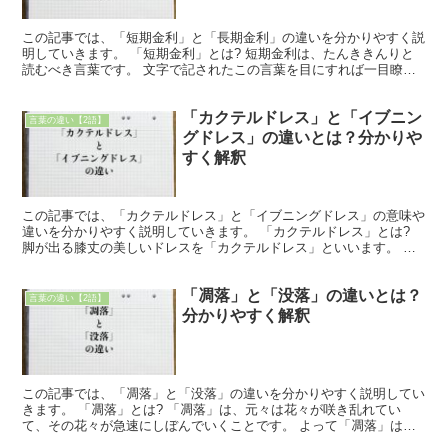
この記事では、「短期金利」と「長期金利」の違いを分かりやすく説
明していきます。 「短期金利」とは? 短期金利は、たんききんりと
読むべき言葉です。 文字で記されたこの言葉を目にすれば一目瞭然
な事でしょうが、みじかいきかんや僅かなきかんといった...
「カクテルドレス」と「イブニン
言葉の違い【2語】
グドレス」の違いとは？分かりや
すく解釈
この記事では、「カクテルドレス」と「イブニングドレス」の意味や
違いを分かりやすく説明していきます。 「カクテルドレス」とは?
脚が出る膝丈の美しいドレスを「カクテルドレス」といいます。 赤
や紫といった華やかな色が揃いますし、落ち着きある黒も...
「凋落」と「没落」の違いとは？
言葉の違い【2語】
分かりやすく解釈
この記事では、「凋落」と「没落」の違いを分かりやすく説明してい
きます。 「凋落」とは? 「凋落」は、元々は花々が咲き乱れてい
て、その花々が急速にしぼんでいくことです。 よって「凋落」は急
に勢いがなくなるだけで滅びてしまうことはないです。 何...