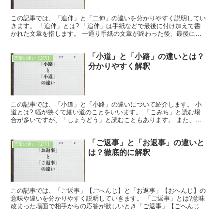
この記事では、「追伸」と「二伸」の違いを分かりやすく説明してい
きます。 「追伸」とは? 「追伸」は手紙などで最後に付け加えて書
かれた文章を指します。 一通り手紙の文章が終わった後、最後に何
かを付け加えたいと時に「追伸」と書き、その後、付け加...
「小道」と「小路」の違いとは？
言葉の違い【2語】
分かりやすく解釈
この記事では、「小道」と「小路」の違いについて紹介します。 小
道とは? 幅が狭くて細い道のことをいいます。 「こみち」と読む場
合が多いですが、「しょうどう」と読むこともあります。 また、小
路には横道やわき道といった意味もあります。 それに対...
「ご返事」と「お返事」の違いと
言葉の違い【2語】
は？徹底的に解釈
この記事では、「ご返事」【ごへんじ】と「お返事」【おへんじ】の
意味や違いを分かりやすく説明していきます。 「ご返事」とは?意味
改まった場面で相手からの応答が欲しいとき「ご返事」【ごへんじ】
と使います。 ビジネスシーンでは、目上の人に返事が...