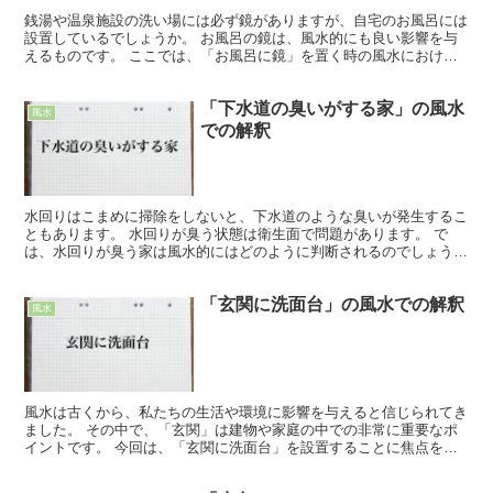
銭湯や温泉施設の洗い場には必ず鏡がありますが、自宅のお風呂には
設置しているでしょうか。 お風呂の鏡は、風水的にも良い影響を与
えるものです。 ここでは、「お風呂に鏡」を置く時の風水における
効果や、気を付けるべき事について、詳しく解説していきま...
「下水道の臭いがする家」の風水
風水
での解釈
水回りはこまめに掃除をしないと、下水道のような臭いが発生するこ
ともあります。 水回りが臭う状態は衛生面で問題があります。 で
は、水回りが臭う家は風水的にはどのように判断されるのでしょう
か。 「下水道の臭いがする家」の風水での解釈 風水では良...
「玄関に洗面台」の風水での解釈
風水
風水は古くから、私たちの生活や環境に影響を与えると信じられてき
ました。 その中で、「玄関」は建物や家庭の中での非常に重要なポ
イントです。 今回は、「玄関に洗面台」を設置することに焦点を当
て、風水的効果と注意点について考えてみたいと思います。...