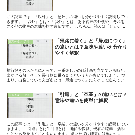
この記事では、「以外」と「意外」の違いを分かりやすく説明してい
きます。 「以外」とは? 「以外」とは、ある範囲の外側や、それを
除く他の物事の意味を指す言葉です。 もちろん、読みは「いがい」
です。 使われ方としては、『この仕事は自分の役割以外...
「帰路に着く」と「帰途につく」
言葉の違い【2語】
の違いとは？意味や違いを分かり
やすく解釈
旅行好きの人たちにとって、一番楽しいのは計画を立てている時と、
出かける前、そして乗り物に乗るまでという人が多いでしょう。 つ
まり、出発していまえばあとは「帰途につく」に向かって進んでいく
からです。 それでは、この「帰途につく」とはどういう意...
「引退」と「卒業」の違いとは？
言葉の違い【2語】
意味や違いを簡単に解釈
この記事では、「引退」と「卒業」の違いを分かりやすく説明してい
きます。 「引退」とは? 引退とは、地位や役職、現在の職業、活動
などから身を退くことをいいます。 退いた後は職業には就かないの