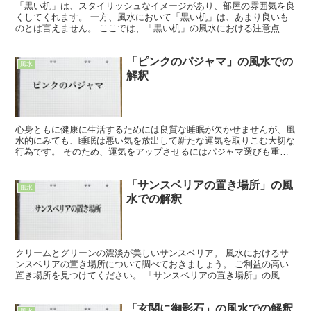
「黒い机」は、スタイリッシュなイメージがあり、部屋の雰囲気を良
くしてくれます。 一方、風水において「黒い机」は、あまり良いも
のとは言えません。 ここでは、「黒い机」の風水における注意点
や、解決法について、詳しく解説していきます。 「黒い机」...
「ピンクのパジャマ」の風水での
風水
解釈
心身ともに健康に生活するためには良質な睡眠が欠かせませんが、風
水的にみても、睡眠は悪い気を放出して新たな運気を取りこむ大切な
行為です。 そのため、運気をアップさせるにはパジャマ選びも重要
だといえます。 ここでは、「ピンクのパジャマ」のもつ風...
「サンスベリアの置き場所」の風
風水
水での解釈
クリームとグリーンの濃淡が美しいサンスベリア。 風水におけるサ
ンスベリアの置き場所について調べておきましょう。 ご利益の高い
置き場所を見つけてください。 「サンスベリアの置き場所」の風水
での効果 都会的なお部屋にとても似合うサンスベリア。 ...
「玄関に御影石」の風水での解釈
風水