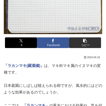
X
Facebook
コピー
2024.04.19
「ラカンマキ(羅漢槇)」
は、マキ科マキ属のイヌマキの変
種です。
日本庭園にしばしば植えられる樹ですが、風水的にはどの
ような効果があるのでしょうか。
ここでは、
「ラカンマキ」
の風水における効果や、気を付