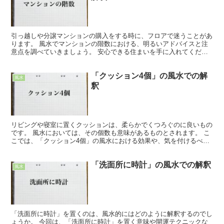
引っ越しや分譲マンションの購入をする時に、フロアで迷うことがあ
ります。 風水でマンションの階数における、明るいアドバイスと注
意点を調べていきましょう。 安心できる住まいを手に入れてくださ
い。 「マンションの階数」の風水での効果 新しいマンシ...
「クッション4個」の風水での解
風水
釈
リビングや寝室に置くクッションは、柔らかでくつろぐのに良いもの
です。 風水においては、その個数も意味があるものとされます。 こ
こでは、「クッション4個」の風水における効果や、気を付けるべき
事について、詳しく解説していきます。 「クッション4...
「洗面所に時計」の風水での解釈
風水
「洗面所に時計」を置くのは、風水的にはどのように解釈するのでし
ょうか。 今回は、「洗面所に時計」を置く意味や開運テクニックな