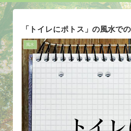
「トイレにポトス」の風水での
風水