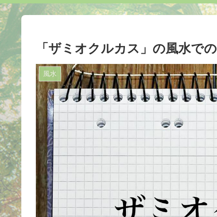
「ザミオクルカス」の風水での
風水