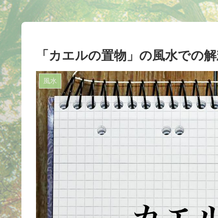
「カエルの置物」の風水での解
風水