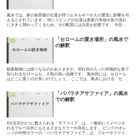
風水では、家の各部屋の位置が持つエネルギーが人の運気に影響を与
えるとされています。 特にリビングの位置は家庭の幸福や富の流れ
に大きく関わってくるため、その配置には注意が必要です。 今回
は、風水において「南東にリビング」が持つ意味、そしてその...
「セロームの置き場所」の風水で
風水
の解釈
観葉植物には様々なものがありますが、切れ目の入った特徴的な葉で
知られるセロームも、人気の高い品種です。 風水的には、セローム
はどこに置くのが良いのでしょう。 ここでは、風水における「セロ
ームの置き場所」や、気を付けるべき事について、詳しく解...
「パパラチアサファイア」の風水
風水
での解釈
4大宝石の1つに数えられる「サファイア」は、一般的にイメージさ
れるブルー以外にもさまざまなカラーが存在します。 ピンクのオレ
ンジの中間カラーの「パパラチアサファイア」は、ブルーサファイア