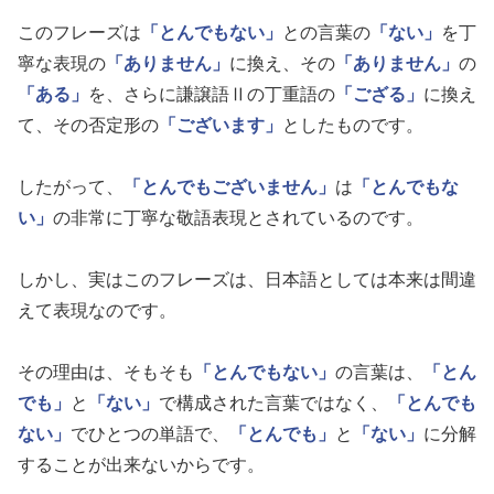
このフレーズは
「とんでもない」
との言葉の
「ない」
を丁
寧な表現の
「ありません」
に換え、その
「ありません」
の
「ある」
を、さらに謙譲語Ⅱの丁重語の
「ござる」
に換え
て、その否定形の
「ございます」
としたものです。
したがって、
「とんでもございません」
は
「とんでもな
い」
の非常に丁寧な敬語表現とされているのです。
しかし、実はこのフレーズは、日本語としては本来は間違
えて表現なのです。
その理由は、そもそも
「とんでもない」
の言葉は、
「とん
でも」
と
「ない」
で構成された言葉ではなく、
「とんでも
ない」
でひとつの単語で、
「とんでも」
と
「ない」
に分解
することが出来ないからです。