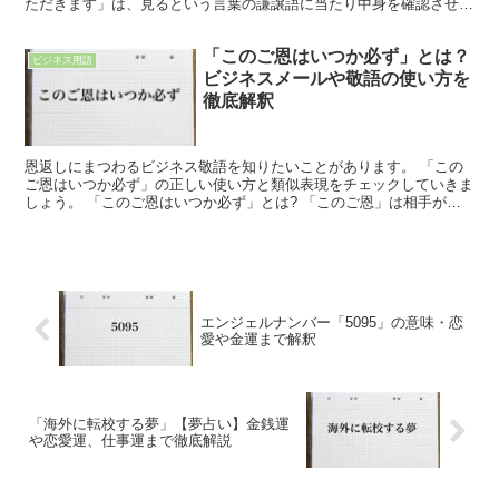
ただきます」は、見るという言葉の謙譲語に当たり中身を確認させて
いただくという意味なのですが、実はこの言葉、問題があ...
「このご恩はいつか必ず」とは？
ビジネス用語
ビジネスメールや敬語の使い方を
徹底解釈
恩返しにまつわるビジネス敬語を知りたいことがあります。 「この
ご恩はいつか必ず」の正しい使い方と類似表現をチェックしていきま
しょう。 「このご恩はいつか必ず」とは? 「このご恩」は相手が与
えてくれた、とても良い行動をいいます。 こちらの心に...
エンジェルナンバー「5095」の意味・恋
愛や金運まで解釈
「海外に転校する夢」【夢占い】金銭運
や恋愛運、仕事運まで徹底解説