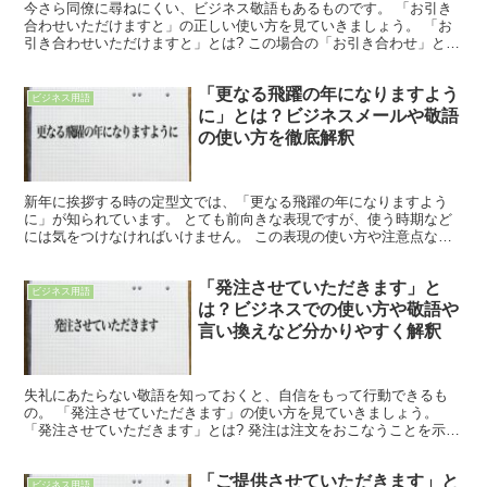
今さら同僚に尋ねにくい、ビジネス敬語もあるものです。 「お引き
合わせいただけますと」の正しい使い方を見ていきましょう。 「お
引き合わせいただけますと」とは? この場合の「お引き合わせ」と
は、ある人と会わせてもらうことをいいます。 「いただけ...
「更なる飛躍の年になりますよう
ビジネス用語
に」とは？ビジネスメールや敬語
の使い方を徹底解釈
新年に挨拶する時の定型文では、「更なる飛躍の年になりますよう
に」が知られています。 とても前向きな表現ですが、使う時期など
には気をつけなければいけません。 この表現の使い方や注意点など
をご紹介します。 「更なる飛躍の年になりますように」とは...
「発注させていただきます」と
ビジネス用語
は？ビジネスでの使い方や敬語や
言い換えなど分かりやすく解釈
失礼にあたらない敬語を知っておくと、自信をもって行動できるも
の。 「発注させていただきます」の使い方を見ていきましょう。
「発注させていただきます」とは? 発注は注文をおこなうことを示し
ています。 「させていただきます」はビジネスシーンでよ...
「ご提供させていただきます」と
ビジネス用語