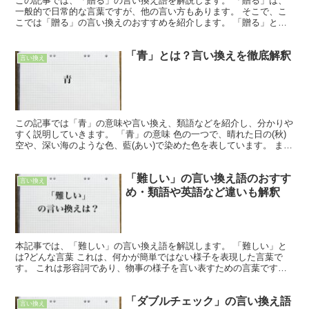
この記事では、「贈る」の言い換え語を解説します。 「贈る」は、
一般的で日常的な言葉ですが、他の言い方もあります。 そこで、こ
こでは「贈る」の言い換えのおすすめを紹介します。 「贈る」とは?
どんな言葉 「贈る」とは、人や団体に物や金などを与え...
「青」とは？言い換えを徹底解釈
言い換え
この記事では「青」の意味や言い換え、類語などを紹介し、分かりや
すく説明していきます。 「青」の意味 色の一つで、晴れた日の(秋)
空や、深い海のような色、藍(あい)で染めた色を表しています。 また
は、植物などの「緑色」を指す場合もあります。 ...
「難しい」の言い換え語のおすす
言い換え
め・類語や英語など違いも解釈
本記事では、「難しい」の言い換え語を解説します。 「難しい」と
は?どんな言葉 これは、何かが簡単ではない様子を表現した言葉で
す。 これは形容詞であり、物事の様子を言い表すための言葉です。
そして「難しい」は、その対象物が容易ではないことを言...
「ダブルチェック」の言い換え語
言い換え